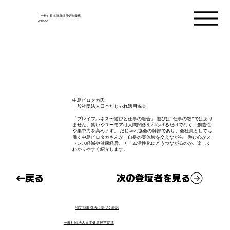
（一社）日本健康経営促進機構
JHECO
中島ピロタカ氏
一般社団法人日本だじゃれ活用協会
「プレイフルネス〜遊びと仕事の融合」 遊びは“仕事の敵”ではあり
ません。笑いやユーモアは人間関係を和らげるだけでなく、創造性
や集中力を高めます。 だじゃれ協会の幹部であり、会社員としても
働く中島ピロタカさんが、自身の実体験を交えながら、遊び心がス
トレス軽減や健康経営、チーム活性化にどうつながるのか、楽しく
わかりやすく紹介します。
次の登壇者を見る
←戻る
特定商取引法に基づく表記
一般社団法人日本健康経営促進